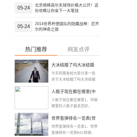
北京顺峰高尔夫球场价格大公开！这
05-24
份攻略让你省下一大笔钱
2014世界杯德国队的隐藏战神：厄齐
05-24
尔的神奇之旅
热门推荐
网友点评
大冰结婚了吗大冰结婚
今天阿莫来给大家分享一些
了吗
关于大冰结婚了吗大冰结婚
了吗方面的知识吧，希...
人贩子现在都在哪里(中
人贩子现在都在哪里1、中国
国人贩子最多的地方)
哪里的人贩子最多您好，
亲，中...
世界氢弹排名一览表(世
世界氢弹排名一览表1、世界
界核武实力排名)
氢弹排名一览表B41核弹、