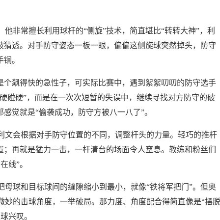
他非常擅长利用球杆的“侧旋”技术，简直堪比“转转大神”，利
能被猜透。对手防守姿态一板一眼，偏偏这侧旋球突然掉头，防守
手锏。
他是个飙得快的急性子，可实际比赛中，遇到絮絮叨叨的防守选手
“硬碰硬”，而是在一次次短暂的失误中，继续寻找对方防守的破
那感觉就是“偷袭成功，防守方被八一八了”。
利文会根据对手防守位置的不同，调整杆头的力量。轻巧的推杆
位置；再就是猛力一击，一杆清台的场面令人窒息。教练和粉丝们
在线”。
把母球和目标球间的缝隙缩小到最小，就像“铁将军把门”。但奥
微妙的击球角度，一举破局。那力度、角度配合得简直像是“摆
望球兴叹。