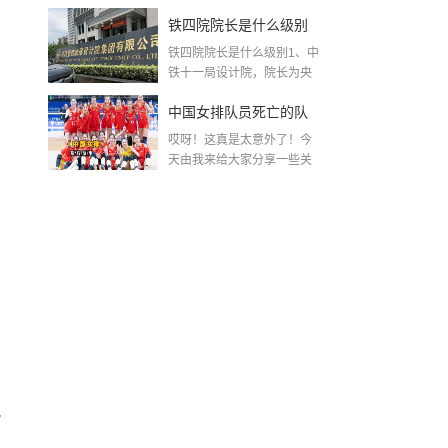
MK...
铁四院院长是什么级别
铁四院院长是什么级别1、中
(中铁第四勘察设计院集
铁十一局设计院，院长为央
企。中...
团有限公司)
中国女排队员死亡的队
哎呀！这真是太意外了！今
员名单〖女排已去世名
天由我来给大家分享一些关
于中国女排队员死亡的...
单〗
脱