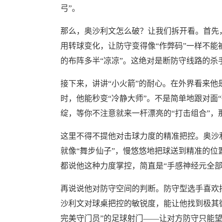
弓”。
那么，奥沙利文怎么破？让我们拆开看。首先，
用转球变化，让防守变得像“作弊码”一样不
的布阵多半“凉凉”。这绝对是断防守线路的杀
接下来，讲讲“小火箭”的耐心。在外界看来
时，他能秒变“冷静大师”。不是简单地跟对面
绽，等你不注意就来一杆漂亮的“打击组合”，
这里不得不提他对击球力度的精准把控。奥沙
就像“舞步仙子”，慢悠悠地把球送到精准的
都说他这种力度掌控，简直是“手感神经元全部
再说说他对防守空间的判断。防守型选手喜欢
沙利文对球桌把控的敏锐度，能让他找到极其
完美守门员”的足球射门——让对方防守只能