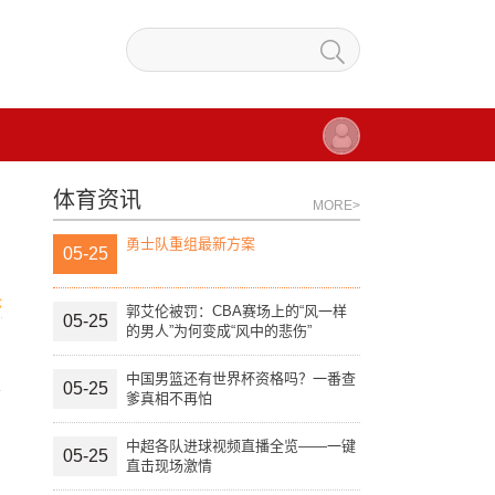
体育资讯
MORE>
勇士队重组最新方案
05-25
论
郭艾伦被罚：CBA赛场上的“风一样
05-25
的男人”为何变成“风中的悲伤”
中国男篮还有世界杯资格吗？一番查
火
05-25
爹真相不再怕
中超各队进球视频直播全览——一键
05-25
直击现场激情