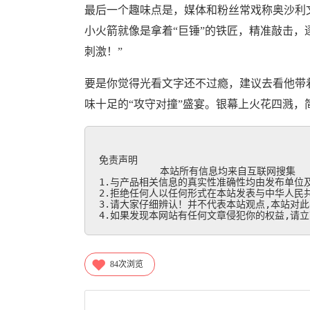
最后一个趣味点是，媒体和粉丝常戏称奥沙利文
小火箭就像是拿着“巨锤”的铁匠，精准敲击，
刺激！”
要是你觉得光看文字还不过瘾，建议去看他带
味十足的“攻守对撞”盛宴。银幕上火花四溅，
免责声明

           本站所有信息均来自互联网搜集

1.与产品相关信息的真实性准确性均由发布单位及
2.拒绝任何人以任何形式在本站发表与中华人民共
3.请大家仔细辨认！并不代表本站观点,本站对此
4.如果发现本网站有任何文章侵犯你的权益,请立刻联
84
次浏览