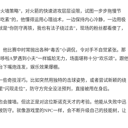
防火墙策略”，对火箭的快速进攻层层设限，试图一步步拖慢节
“吃素”的，他懂得运用心理战术，一边保持内心冷静，一边用极
就是“你防守再铁，我也有法子绕过去”，现场的粉丝都看傻了，
。他比赛中时常抛出各种“毒舌”小调侃，令对手不自觉紧张。那
哆啦A梦遇到小夫”一样尴尬无力，场面堪称十分“欢乐颂”。跟
台下嘴炮连发，娱乐效果爆棚。
一些奇技淫巧。比如突然用独特的击球姿势，或者尝试新颖的绕
里“闪现走位”，防守方完全没法预判，直接被甩在身后。
也会撞墙。但这正是对这位斯诺克天才的考验。他能从失败中迅
波防守。就像游戏里的NPC一样，会不断升级自己的技能树，让