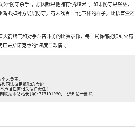
为“防守杀手”，原因就是他拥有“拆墙术”。如果防守是堡垒，
逐渐拆掉对方层层防守。有人戏言：“他下杆的样子，比拆盲盒还
着火箭脾气和对手斗智斗勇的比赛录像，每一局你都能嗅到火药
简直是斯诺克版的“速度与激情”。
个人负责，

和国法律相抵触的言论

不承担任何相关法律责任！

系本站站长[QQ:775191930]，通知给予删除