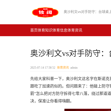
奥沙利文vs对手防守：台球桌
首页
体育知识
体育信息
体育资讯
奥沙利文vs对手防守：
2025-07-14 17:58:52
体育资讯
admin
先给大家科普一下，奥沙利文这名字在斯诺克
跟吃了加速药似的。但问题来了：他碰上防守
箭”怎么把对方防守拆得七零八落，绕过那道道重
决，保准让你看得嗨翻。