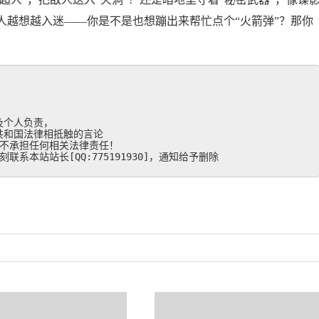
人越想越入迷——你是不是也想蹦出来帮忙点个“火箭弹”？那你
个人负责，

和国法律相抵触的言论

不承担任何相关法律责任！

系本站站长[QQ:775191930]，通知给予删除