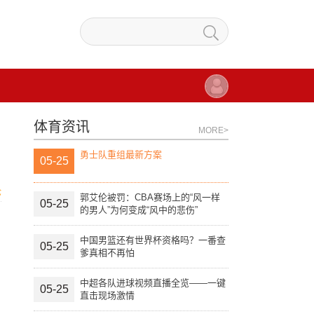
体育资讯
MORE>
勇士队重组最新方案
05-25
论
郭艾伦被罚：CBA赛场上的“风一样
05-25
的男人”为何变成“风中的悲伤”
中国男篮还有世界杯资格吗？一番查
05-25
爹真相不再怕
中超各队进球视频直播全览——一键
05-25
直击现场激情