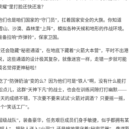
荣耀”里打脸还快还准？
他们也是咱们国家的“守门员”，扛着国家安全的大旗。你知道
雪山、沙漠、森林里“上阵”，模拟各种天候和地形的作战环境。
准备拉响“炸弹铃”，保家卫国。
营还会隐藏“秘密通道”，在地底下藏着“火箭大本营”，平时不出港
言说，这些通道的设计极其复杂，就像迷宫一样，走错一步就可能
莫名觉得更神秘啦！
了“防弹奶油”变的么？因为他们可是“铁人”啊，没有什么能打
松点儿，这群“天神下凡”的战士，也会在训练间隙打打幽默——
天的成绩不错，下次要不要来试试‘火箭对调酒’？只要摇一摇，
个“笑话工厂”。
的“超级战队”，装备豪华，任务艰巨成员们身手敏捷，似乎都拥有某
超人”，把敌人送入“火洞”？还是暗地里守着“秘密武器”，像谍