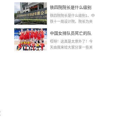
MK...
铁四院院长是什么级别
铁四院院长是什么级别1、中
(中铁第四勘察设计院集
铁十一局设计院，院长为央
企。中...
团有限公司)
中国女排队员死亡的队
哎呀！这真是太意外了！今
员名单〖女排已去世名
天由我来给大家分享一些关
于中国女排队员死亡的...
单〗
夜