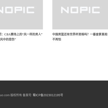
罚：CBA赛场上的“风一样的男人”
中国男篮还有世界杯资格吗？一番查爹真相
“风中的悲伤”
不再怕
vkuo.com 版权所有 备案号:
蜀ICP备2023012195号