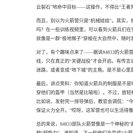
云裂石”地命中目标——这操作，不得比“王者
而且，别以为火箭营只是“机械娃娃”。其实，
吗？在一些训练视频里，可以看到火箭兵们在
就像是一群“极地猴子”穿梭在大自然中，随时
对了，有个趣味点来了——据说84833的火箭
线，只在真正的“关键战役”才会开启。有传
迷路，或者变成“地下城”的主角。是不是心里
最后，讲点笑料：你知道火箭兵的制服是不是吃
穿他们的盔甲（当然是比喻啦）。不过，放轻
比如说，发射完一排导弹后，教官会调侃：“今
保证火力全开。”哎呀，这军营也可以生活得像
总的来说，84833部队火箭营像是一个神秘
种“超能力”。谁知道，下一秒他们会变成“火箭