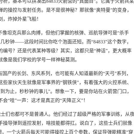
析，基本可以拼凑出84833火箭营的“真面目”。它属于火箭兵某
弹的操控与发射任务。是不是很神秘？那就像“奥特曼”的变身，
剑，炸掉外星飞船！
不像坦克兵那么肉搏，但他们掌握的核弹、巡航导弹可是“杀手
秒钟——这段时间比你吃个泡面还短。而“84833”这个数字，
的编号？还是代表某种等级？其实，这都只是“神话”，更大概率
就像是我们学校的学号一样神秘莫测。
有国产的长剑、东风系列，也可能有人知道最新的“天弓”系列，
这些家伙天生就像是军事界的“钢铁侠”，有着强大的火控系统、
点到为止，秒秒钟的事儿”。想象一下，要是你站在火箭营门口，
会“哇”一声：这才是真正的“天降正义”！
的战士们也都可不是普通人。他们经过了超级严格的军事训练，从
手操导弹到遥控发射，啥技能都得扛。说白了，这些士兵们就像
想想，一个火箭兵每天可能得操控上百个参数，保证导弹能精准“穿