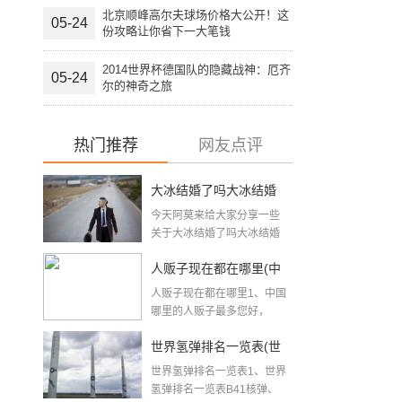
北京顺峰高尔夫球场价格大公开！这
05-24
份攻略让你省下一大笔钱
2014世界杯德国队的隐藏战神：厄齐
05-24
尔的神奇之旅
热门推荐
网友点评
大冰结婚了吗大冰结婚
今天阿莫来给大家分享一些
了吗
关于大冰结婚了吗大冰结婚
了吗方面的知识吧，希...
人贩子现在都在哪里(中
人贩子现在都在哪里1、中国
国人贩子最多的地方)
哪里的人贩子最多您好，
亲，中...
世界氢弹排名一览表(世
世界氢弹排名一览表1、世界
界核武实力排名)
氢弹排名一览表B41核弹、