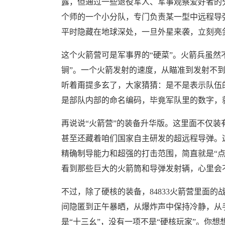
露，但通过一些退役军人、军事观察爱好者的分
个师的一个小分队，专门负责某一型中远程导
平时隐藏在地球深处，一旦外星来袭，立刻亮
这个火箭营可是军事界的“硬菜”。火箭兵虽然
锏”。一个火箭发射的速度，从瞄准到发射不到几
听着甭提多玄了，大家猜猜：是不是表示队伍
是部队内部的命名编码，毕竟军队里的数字，
再说说“火箭营”的装备升华版。这里面不仅装
甚至还藏着咱们国家自主研发的超远程导弹。
精确制导能力和超强的打击范围，简直就是“
看到那些巨大的火箭筒和导弹发射辆，心里会不
不过，除了硬核的装备，84833火箭营里面
间隐匿到正午暴晒，从爆炸声中保持冷静，从
是“十三幺”，没有一项不是“硬核玩家”。你