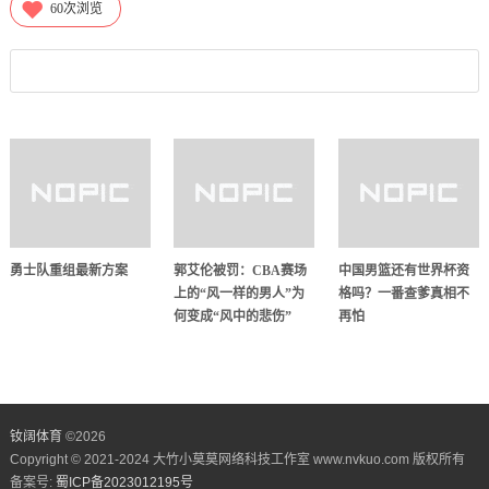
60
次浏览
勇士队重组最新方案
郭艾伦被罚：CBA赛场
中国男篮还有世界杯资
上的“风一样的男人”为
格吗？一番查爹真相不
何变成“风中的悲伤”
再怕
钕阔体育
©
2026
Copyright © 2021-2024 大竹小莫莫网络科技工作室 www.nvkuo.com 版权所有
备案号:
蜀ICP备2023012195号