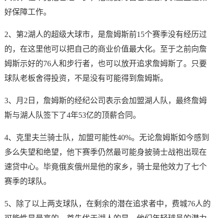
好保障工作。
2、第2湖人的超级大球市，是詹姆斯前15个赛季没有经历过
的，在这里他可以把自己的商业价值最大化。至于之前向詹
姆斯示好的76人和步行者，也可以放开追求詹姆斯了。只要
球队老板舍得投资，不是没有可能得到詹姆斯。
3、月2日，詹姆斯的经纪公司表示会加盟湖人队，最终詹姆
斯与湖人队签下了4年53亿的顶薪合同。
4、克里夫兰骑士队，加盟可能性40%。无论詹姆斯如今感到
多么失望和绝望，他下赛季仍然最可能身披骑士战袍出现在
速贷中心。毕竟俄亥俄州是他的家乡，骑士是他效力了七个
赛季的球队。
5、除了以上两支球队，在剩余的潜在追求者中，费城76人的