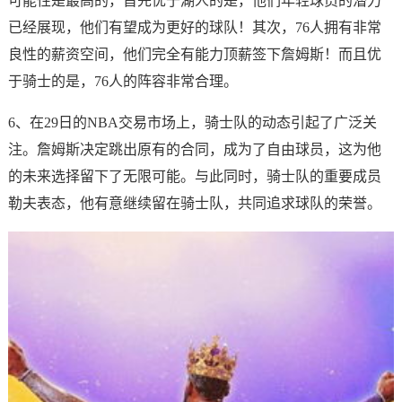
可能性是最高的，首先优于湖人的是，他们年轻球员的潜力
已经展现，他们有望成为更好的球队！其次，76人拥有非常
良性的薪资空间，他们完全有能力顶薪签下詹姆斯！而且优
于骑士的是，76人的阵容非常合理。
6、在29日的NBA交易市场上，骑士队的动态引起了广泛关
注。詹姆斯决定跳出原有的合同，成为了自由球员，这为他
的未来选择留下了无限可能。与此同时，骑士队的重要成员
勒夫表态，他有意继续留在骑士队，共同追求球队的荣誉。