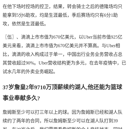
在他下场时控场的控卫，结果，转会骑士之后的德隆场均只
能拿到5分6助攻，均是生涯最低，季后赛场均只有6分1助
攻，依然是生涯最低。
〖伍〗、滴滴上市市值为670亿美元，以Uber当前市值925亿
美元来看，滴滴上市市值为670亿美元并不算高。与Uber相
比，滴滴的收入构成过于单一，中国出行业务业务营收占总
其营收超过90%。Uber营收结构更为多元，在去年疫情中，已
试水几年的外卖业务崛起。
37岁詹皇2年9710万顶薪续约湖人,他还能为篮球
事业奉献多久?
詹姆斯至少可以打三年以上的球。因为詹姆斯已经和湖人队
续约了两年的合同，所以詹姆斯至少可以在湖人队打到39