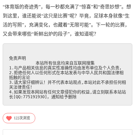
“体育版的奇迹秀”，每一秒都充满了“惊喜”和“奇思妙想”。想
到这里，谁还能说“这只是比赛”呢？毕竟，足球本身就像“生
活的写照”，充满变化，也藏着“无限可能”。下一轮的比赛，
又会带来哪些“新鲜出炉的段子”，谁知道呢？
免责声明

           本站所有信息均来自互联网搜集

1.与产品相关信息的真实性准确性均由发布单位及个人负责，

2.拒绝任何人以任何形式在本站发表与中华人民共和国法律相
抵触的言论

3.请大家仔细辨认！并不代表本站观点,本站对此不承担任何相
关法律责任！

4.如果发现本网站有任何文章侵犯你的权益,请立刻联系本站站
长[QQ:775191930]，通知给予删除
122
次浏览