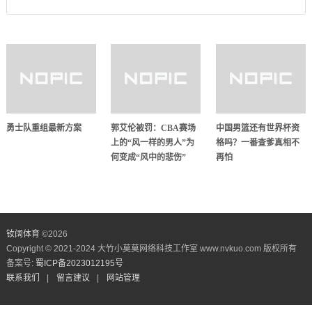
勇士队重组最新方案
郭艾伦被罚：CBA赛场
中国男篮还有世界杯资
上的“风一样的男人”为
格吗？一番查爹真相不
何变成“风中的悲伤”
再怕
钕阔体育
©
2026
Copyright © 2021-2024 大竹小莫莫网络科技工作室 www.nvkuo.com 版权所有
备案号:
蜀ICP备2023012195号
联系我们
|
留言建议
|
网站管理