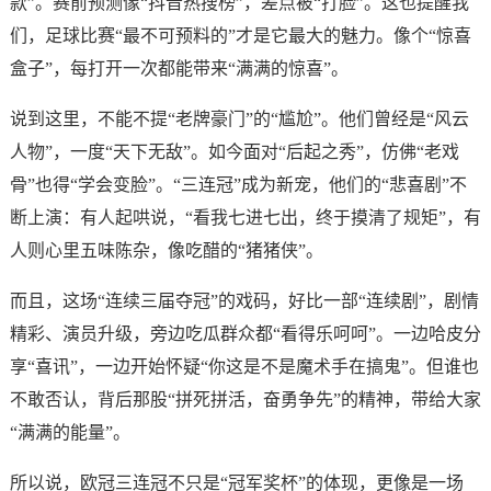
款”。赛前预测像“抖音热搜榜”，差点被“打脸”。这也提醒我
们，足球比赛“最不可预料的”才是它最大的魅力。像个“惊喜
盒子”，每打开一次都能带来“满满的惊喜”。
说到这里，不能不提“老牌豪门”的“尴尬”。他们曾经是“风云
人物”，一度“天下无敌”。如今面对“后起之秀”，仿佛“老戏
骨”也得“学会变脸”。“三连冠”成为新宠，他们的“悲喜剧”不
断上演：有人起哄说，“看我七进七出，终于摸清了规矩”，有
人则心里五味陈杂，像吃醋的“猪猪侠”。
而且，这场“连续三届夺冠”的戏码，好比一部“连续剧”，剧情
精彩、演员升级，旁边吃瓜群众都“看得乐呵呵”。一边哈皮分
享“喜讯”，一边开始怀疑“你这是不是魔术手在搞鬼”。但谁也
不敢否认，背后那股“拼死拼活，奋勇争先”的精神，带给大家
“满满的能量”。
所以说，欧冠三连冠不只是“冠军奖杯”的体现，更像是一场