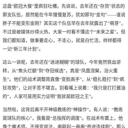
这盘“欧冠大餐”里疯狂吐槽。先说说，去年还在“存货”状态的
那支队伍，居然能在今年慢慢复苏，犹如那句“金句”——谁说
胖子不能变形金刚？其实这个队伍早在去年就露出了“萌芽”，
不过是被媒体炒得火热，大家一时看不懂这个“未来之星”。但
我们都知道，做事要走心，不走心，就是白忙活，样样都得
一记“新三年计划”。
这么一说呢，去年还在“迷迷糊糊”的球队，今年竟然铁血逆
转，从“焦头烂额”到“夺冠候选”，真是“凤凰涅槃，浴火重
生”。他们的战术调整简直像“变脸高手”，从“稳扎稳打”到“疯
狂攻势”，让对手苦不堪言。别看嘴上说着：“我只是打打酱油
的”，人家可是用实力证明“我就是欧冠之王”。
当然啦，这背后离不开神级教练的“神操作”。有人说：“教练
是球队的核心”，我看是“总指挥的调度”。在战术布置上，他
像个魔术师，不停变戏法，串联起一串串“奇迹连续剧”。那么