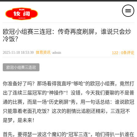
欧冠小组赛三连冠：传奇再度刷屏，谁说只会炒
冷饭？
2025-11-18 18:53:39
体育资讯
admin
122
|
0
条评论
欧冠小组赛三连冠
你准备好了吗？那场看得我直呼“够呛”的欧冠小组赛，竟然打
出了连续三届冠军的“神操作”！没错，今天我们要聊的不是普
通的比赛，而是一场“历史刷屏”秀，用一句话总结：谁说欧冠
只能靠着老面孔吃饭？这次的剧情比追剧还精彩，三连冠不
是梦，是未来！
首先，要得瑟一波这个魔幻的“冠军三连”，咱们得扒一扒谁在