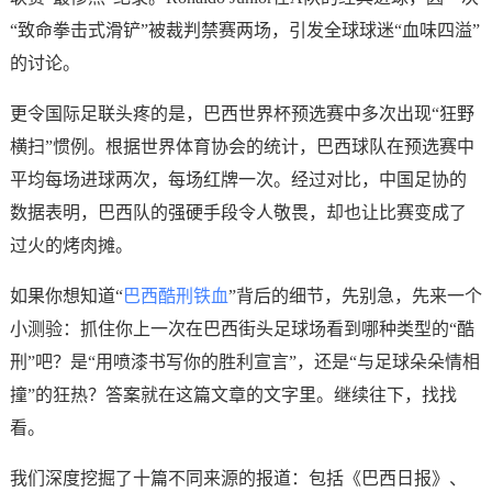
“致命拳击式滑铲”被裁判禁赛两场，引发全球球迷“血味四溢”
的讨论。
更令国际足联头疼的是，巴西世界杯预选赛中多次出现“狂野
横扫”惯例。根据世界体育协会的统计，巴西球队在预选赛中
平均每场进球两次，每场红牌一次。经过对比，中国足协的
数据表明，巴西队的强硬手段令人敬畏，却也让比赛变成了
过火的烤肉摊。
如果你想知道“
巴西酷刑铁血
”背后的细节，先别急，先来一个
小测验：抓住你上一次在巴西街头足球场看到哪种类型的“酷
刑”吧？是“用喷漆书写你的胜利宣言”，还是“与足球朵朵情相
撞”的狂热？答案就在这篇文章的文字里。继续往下，找找
看。
我们深度挖掘了十篇不同来源的报道：包括《巴西日报》、