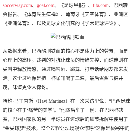
soccerway.com
、
goal.com
、《足球星报》、
fifa.com
、巴西转
会报告、《体育先生疯禅》、葡萄牙《天空体育》、亚洲区
《亚洲体育》、以及足球文化研究的《学术足球评论》。
从数据来看，巴西酷刑铁血的核心不是体力上的劳累，而是
心理上的高压。裁判的对抗让球员的情绪失控，而球迷则在
尖叫中释放情感，通过喝啤酒、跳舞、打电话给朋友都来发
泄。这个过程像是把一杯咖啡喝了三遍，最后酱酱与糖并
茂，味道更令人惊讶。
哈维·马丁内斯（
Havi Martinez
）在一次采访里说：“巴西足球
的核心在于‘痛苦的美学’。”他随后举了一例：在巴西杯决
赛，巴西国家队的另一半球员在进球后的细节拆解中使用了
“金尖螺旋”技术，整个过程让现场观众惊呼“这像是极寒中的