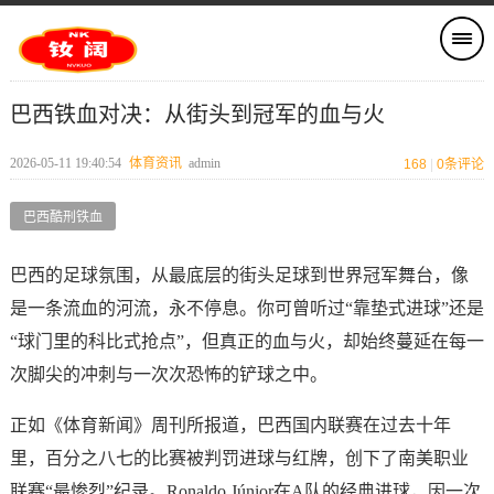
巴西铁血对决：从街头到冠军的血与火
2026-05-11 19:40:54
体育资讯
admin
168
|
0
条评论
巴西酷刑铁血
巴西的足球氛围，从最底层的街头足球到世界冠军舞台，像
是一条流血的河流，永不停息。你可曾听过“靠垫式进球”还是
“球门里的科比式抢点”，但真正的血与火，却始终蔓延在每一
次脚尖的冲刺与一次次恐怖的铲球之中。
正如《体育新闻》周刊所报道，巴西国内联赛在过去十年
里，百分之八七的比赛被判罚进球与红牌，创下了南美职业
联赛“最惨烈”纪录。Ronaldo Júnior在A队的经典进球，因一次