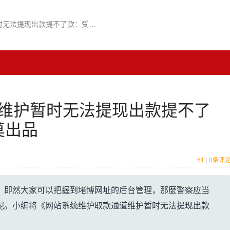
网站系统维护取款通道维护暂时无法提现出款提不了款：受害者看这里_小莫出品
维护暂时无法提现出款提不了
莫出品
61
|
0
条评
，即然大家可以把握到堵博网址的后台管理，那麼警察应当
呢。小编将《网站系统维护取款通道维护暂时无法提现出款