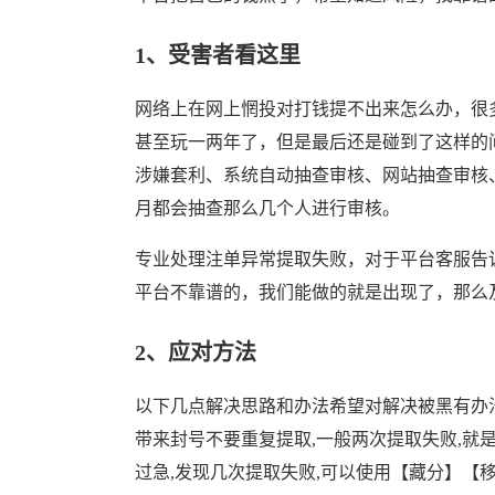
1、受害者看这里
网络上在网上惘投对打钱提不出来怎么办，很
甚至玩一两年了，但是最后还是碰到了这样的
涉嫌套利、系统自动抽查审核、网站抽查审核
月都会抽查那么几个人进行审核。
专业处理注单异常提取失败，对于平台客服告
平台不靠谱的，我们能做的就是出现了，那么
2、应对方法
以下几点解决思路和办法希望对解决被黑有办法
带来封号不要重复提取,一般两次提取失败,就
过急,发现几次提取失败,可以使用【藏分】【