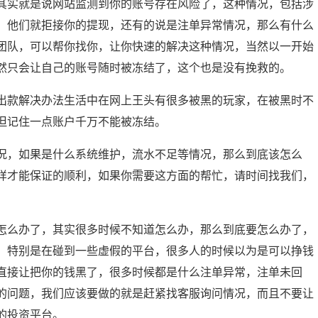
其实就是说网站监测到你的账号存在风险了，这种情况，包括涉
，他们就拒接你的提现，还有的说是注单异常情况，那么有什么
团队，可以帮你找你，让你快速的解决这种情况，当然以一开始
然只会让自己的账号随时被冻结了，这个也是没有挽救的。
出款解决办法生活中在网上王头有很多被黑的玩家，在被黑时不
但记住一点账户千万不能被冻结。
况，如果是什么系统维护，流水不足等情况，那么到底该怎么
样才能保证的顺利，如果你需要这方面的帮忙，请时间找我们，
怎么办了，其实很多时候不知道怎么办，那么到底要怎么办了，
，特别是在碰到一些虚假的平台，很多人的时候以为是可以挣钱
直接让把你的钱黑了，很多时候都是什么注单异常，注单未回
的问题，我们应该要做的就是赶紧找客服询问情况，而且不要让
的投资平台。