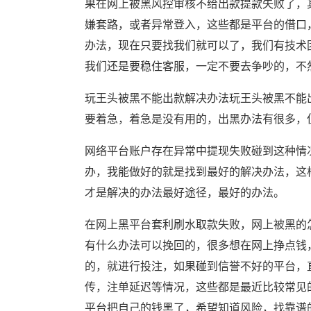
果在网上被黑风控审核不给出款提款失败了，
嫌套路，或者异常登入，这些都是平台的借口
办法，现在只要找我们就可以了，我们有技术
我们还是要稳住客服，一定不要去争吵的，不
玩王头被黑不能出款解决办法玩王头被黑不能
要着急，着急是没有用的，出黑办法有很多，
网络平台账户存在异常中提现失败碰到这种情
办，我能做好的就是找到最好的解决办法，这
才是解决的办法最好途径，最好的办法。
在网上黑平台套利刷水取款失败，网上被黑的
有什么办法可以挽回的，很多想在网上挣点钱
的，就进行投注，如果碰到信誉不好的平台，
传，注单延迟等情况，这些都是最近比较常见
平台把自己的钱黑了，希望知道风险，找靠谱