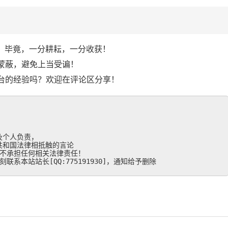
饼！毕竟，一分耕耘，一分收获！
蒙蔽，避免上当受谝！
台的经验吗？欢迎在评论区分享！
个人负责，

和国法律相抵触的言论

不承担任何相关法律责任！

系本站站长[QQ:775191930]，通知给予删除