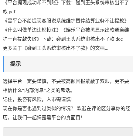
《平台提现成功却不到账》下载：碰到王头系统审核出不了
款.pdf
《黑平台不给提现客服说系统维护暂停结算业务不让提款》
《什么叫做单边违规投注》《娱乐平台被黑显示出款通道维
护一直提款失败》下载：碰到王头系统审核出不了款.doc
更多关于《碰到王头系统审核出不了款》的文档...
提示
选择平台一定要谨慎，不要被高额回报蒙蔽了双眼，更不要
相信什么“内部消息”之类的鬼话。
记住，投咨有风险，入市需谨慎！
现在你是否也遇到过类似的情况？ 欢迎在评论区分享你的经
历，让我们一起揭露黑平台的真面目！