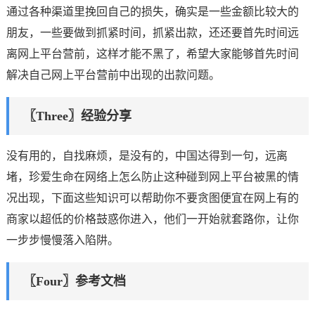
通过各种渠道里挽回自己的损失，确实是一些金额比较大的
朋友，一些要做到抓紧时间，抓紧出款，还还要首先时间远
离网上平台营前，这样才能不黑了，希望大家能够首先时间
解决自己网上平台营前中出现的出款问题。
〖Three〗经验分享
没有用的，自找麻烦，是没有的，中国达得到一句，远离
堵，珍爱生命在网络上怎么防止这种碰到网上平台被黑的情
况出现，下面这些知识可以帮助你不要贪图便宜在网上有的
商家以超低的价格鼓惑你进入，他们一开始就套路你，让你
一步步慢慢落入陷阱。
〖Four〗参考文档