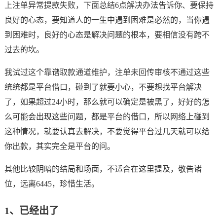
上注单异常提款失败，下面总结6点解决办法告诉你、要保持
良好的心态，要知道人的一生中遇到困难是必然的，当你遇
到困难时，良好的心态是解决问题的根本，要相信没有跨不
过去的坎。
我试过这个靠谱取款通道维护，注单未回传审核不通过这些
统统都是平台借口，碰到了就要小心，不要想找平台解决
了，如果超过24小时，那么就可以确定是被黑了，好好的怎
么可能会出现这些问题，都是平台的借口，所以网络上碰到
这种情况，就要认真去解决，不要觉得平台过几天就可以给
你出款，其实完全是平台的问。
其他比较阴暗的结局和场面，不适合在这里提及，敬告诸
位，远离6445，珍惜生活。
1、已经出了