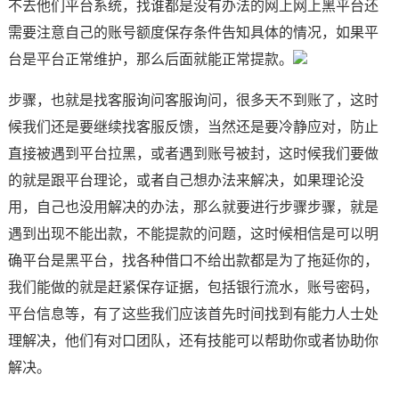
不去他们平台系统，找谁都是没有办法的网上网上黑平台还
需要注意自己的账号额度保存条件告知具体的情况，如果平
台是平台正常维护，那么后面就能正常提款。
步骤，也就是找客服询问客服询问，很多天不到账了，这时
候我们还是要继续找客服反馈，当然还是要冷静应对，防止
直接被遇到平台拉黑，或者遇到账号被封，这时候我们要做
的就是跟平台理论，或者自己想办法来解决，如果理论没
用，自己也没用解决的办法，那么就要进行步骤步骤，就是
遇到出现不能出款，不能提款的问题，这时候相信是可以明
确平台是黑平台，找各种借口不给出款都是为了拖延你的，
我们能做的就是赶紧保存证据，包括银行流水，账号密码，
平台信息等，有了这些我们应该首先时间找到有能力人士处
理解决，他们有对口团队，还有技能可以帮助你或者协助你
解决。