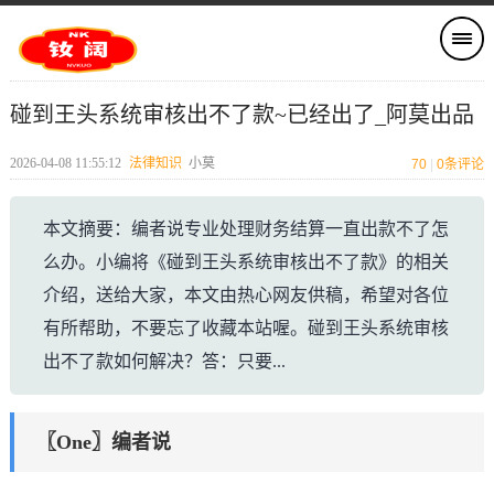
碰到王头系统审核出不了款~已经出了_阿莫出品
2026-04-08 11:55:12
法律知识
小莫
70
|
0
条评论
本文摘要：编者说专业处理财务结算一直出款不了怎
么办。小编将《碰到王头系统审核出不了款》的相关
介绍，送给大家，本文由热心网友供稿，希望对各位
有所帮助，不要忘了收藏本站喔。碰到王头系统审核
出不了款如何解决？答：只要...
〖One〗编者说