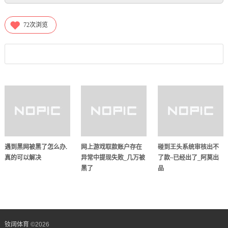
72
次浏览
遇到黑网被黑了怎么办.
网上游戏取款账户存在
碰到王头系统审核出不
真的可以解决
异常中提现失败_几万被
了款~已经出了_阿莫出
黑了
品
钕阔体育
©
2026