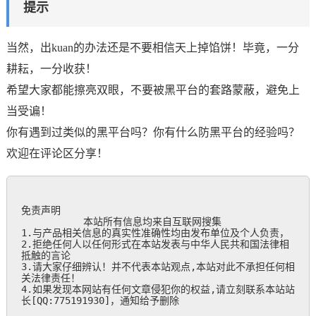
提示
当然，出kuan的办法还是不要相信天上掉馅饼！毕竟，一分
耕耘，一分收获！
希望大家都能擦亮双眼，不要被黑平台的套路蒙蔽，避免上
当受谝！
你有遇到过类似的黑平台吗？你有什么防黑平台的经验吗？
欢迎在评论区分享！
免责声明

           本站所有信息均来自互联网搜集

1.与产品相关信息的真实性准确性均由发布单位及个人负责，

2.拒绝任何人以任何形式在本站发表与中华人民共和国法律相
抵触的言论

3.请大家仔细辨认！并不代表本站观点,本站对此不承担任何相
关法律责任！

4.如果发现本网站有任何文章侵犯你的权益,请立刻联系本站站
长[QQ:775191930]，通知给予删除