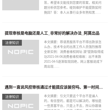
答，希望本文能找到您要的答案，相关问
题分析供您参考。碰到维护不能提款如何
挽回？答：本人从事行业多年熟知黑......
提现审核是电脑还是人工_非常好的解决办法_阿莫出品
本文摘要：荐语黑服务平台不得出款该怎
法律知识
么办，技术专业的出黑工作人员强烈推荐
全新实例：消费者维权网址:澳*提款取得成
功2021-04-06消费者维权缘故：出不来款
2021-04-5逐渐取现回绝，网上客服说成下
周出现......
遇到一直说风控审核通过才能提应该装穷吗、第一时间出款是关键
本文摘要：引文只要这个平台不是谝人
法律知识
的，有信誉的，都是可以解决的，哪怕是
一些黑客平台，只是上不去，所以你跟谁