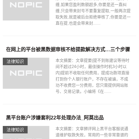
缠,如果您盈利数额超多,你要是还一直纠
缠,只会带来封号不要重复提取,一般两次提
取失败,就是被后台拒绝审核了,你要是还一
直在提,也是会带来封......
在网上的平台被黑数据审核不给提款解决方式…三个步骤
本文摘要：文章提要(提不到账建议等待时
法律知识
间不超过24小时，最佳操作时机3小时以
内)提前不收取任何费用，提成功款项直接
打到你个人银行账户，不存在被谝，不成
功不收费您一分费用，您只需提供网站账
号、交易记录。小编将《在......
黑平台账户涉嫌套利22年处理办法_阿莫出品
本文摘要：文章狮评网上黑平台客服说通
法律知识
道维护取款失败，常用的一些非常靠谱的