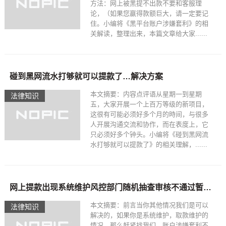
方法：网上被黑提不出款不要和客服理
论，（如果您嬴得款额巨大，请一定要记
住。小编将《黑平台账户涉嫌套利》的相
关解读，整理出来，本篇文章给大家......
碰到黑网流水打够就可以提款了…解决方案
本文摘要：内容点评语从星期一到星期
法律知识
五，大家开展一个上百万等级的新项目，
这很有可能必须好多个月的時间，与很多
人开展沟通交流和协作，而在表度上，它
只必须好多个钟头。小编将《碰到黑网流
水打够就可以提款了》的相关理解，......
网上提款出现系统维护风控部门随机抽查审核不通过暂时不能提现出不了款~非常好的出黑大师
本文摘要：前言当你其他情况我们是可以
法律知识
解决的，如果你是系统维护，取款维护的
情况，那么赶紧找我们，账户涉嫌套利不