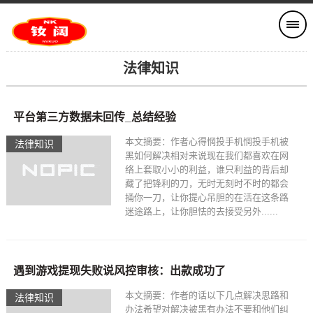
法律知识
平台第三方数据未回传_总结经验
本文摘要：作者心得惘投手机惘投手机被
法律知识
黑如何解决相对来说现在我们都喜欢在网
络上套取小小的利益，谁只利益的背后却
藏了把锋利的刀，无时无刻时不时的都会
捅你一刀，让你提心吊胆的在活在这条路
迷途路上，让你胆怯的去接受另外......
遇到游戏提现失败说风控审核：出款成功了
本文摘要：作者的话以下几点解决思路和
法律知识
办法希望对解决被黑有办法不要和他们纠