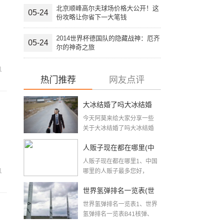
北京顺峰高尔夫球场价格大公开！这
05-24
份攻略让你省下一大笔钱
2014世界杯德国队的隐藏战神：厄齐
05-24
尔的神奇之旅
1
热门推荐
网友点评
大冰结婚了吗大冰结婚
今天阿莫来给大家分享一些
了吗
关于大冰结婚了吗大冰结婚
了吗方面的知识吧，希...
人贩子现在都在哪里(中
人贩子现在都在哪里1、中国
国人贩子最多的地方)
1
哪里的人贩子最多您好，
亲，中...
世界氢弹排名一览表(世
世界氢弹排名一览表1、世界
界核武实力排名)
氢弹排名一览表B41核弹、