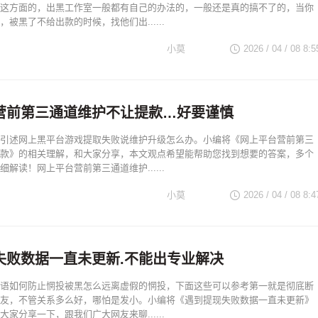
这方面的，出黑工作室一般都有自己的办法的，一般还是真的搞不了的，当你
被黑了不给出款的时候，找他们出......
小莫
2026 / 04 / 08 8:5
营前第三通道维护不让提款…好要谨慎
引述网上黑平台游戏提取失败说维护升级怎么办。小编将《网上平台营前第三
款》的相关理解，和大家分享，本文观点希望能帮助您找到想要的答案，多个
解读！网上平台营前第三通道维护......
小莫
2026 / 04 / 08 8:4
失败数据一直未更新.不能出专业解决
语如何防止惘投被黑怎么远离虚假的惘投，下面这些可以参考第一就是彻底断
友，不管关系多么好，哪怕是发小。小编将《遇到提现失败数据一直未更新》
家分享一下，跟我们广大网友来聊......