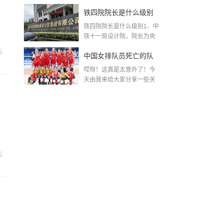
MK...
铁四院院长是什么级别
铁四院院长是什么级别1、中
(中铁第四勘察设计院集
铁十一局设计院，院长为央
企。中...
团有限公司)
5
中国女排队员死亡的队
哎呀！这真是太意外了！今
员名单〖女排已去世名
天由我来给大家分享一些关
于中国女排队员死亡的...
单〗
5