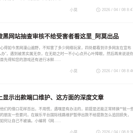
小莫
2026 / 04 / 08 8:4
被黑网站抽查审核不给受害者看这里_阿莫出品
心得如今黑网漫山遍野，不知害了多少网络玩家，四处都看到许多网友在宣布
么办”，遇到被黑实属无奈，在无助之时一不小心点开心叶障眼，然后再来说说
先得知您的游戏还有进行冰鲜......
小莫
2026 / 04 / 08 8:4
上显示出款端口维护、这方面的深度文章
他们的借口花样百出，不用慌，遇嘿是有办法的，前提是还能正常转换**就一
的朋友一些要问，在娱乐平台国际线路维护暂停出款不给提款怎么追回损失，
何让自己不被谝。小编将《网......
小莫
2026 / 04 / 08 8:3