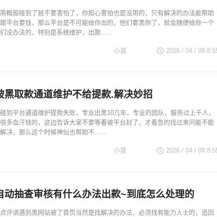
简概般碰到了就不要害怕了，你担心害怕也是没用的，只有解决的办法能帮助
跟平台要钱，那么平台是不可能给你出的，他们要黑你了，就会随便给你一个
没办法的，特别是系统维护，出款......
小莫
2026 / 04 / 08 8:5
被黑取款通道维护不给提款.解决妙招
碰到平台通道维护提款失败，专业出黑10几年，专业的团队，服务过上千人，
很多血汗钱的，这边告诉大家不要等着被平台封了，才着急的找过来问能不能
决，那么这个时候神仙也帮助不......
小莫
2026 / 04 / 08 8:5
自动抽查审核有什么办法出款~到底怎么处理的
点评语遇到黑网站被了首页当然是找解决的办法，必须找有能力人士的，追回