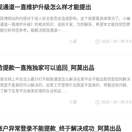
现通道一直维护升级怎么样才能提出
投博网站的内容对于进入安全是否会造成影响，这个就要看具体情况了。小编
通道一直维护升级》的相关知识，送给大家，为你解答，希望本文能找到您要
分析供您参考。能解决提现通道一......
小莫
2026 / 04 / 08 9:0
给提款一直拖独家可以追回_阿莫出品
感言网上平台怎么藏分打开取款通道怎么解决在黑平台不能出款到是如何解决
黑是不是真的可以解决的，出黑工作室帮忙出款是不是真的，带着这些问题，
解下在黑平台被黑处理的办法和这......
小莫
2026 / 04 / 08 9:0
账户异常登录不能提款_终于解决成功_阿莫出品