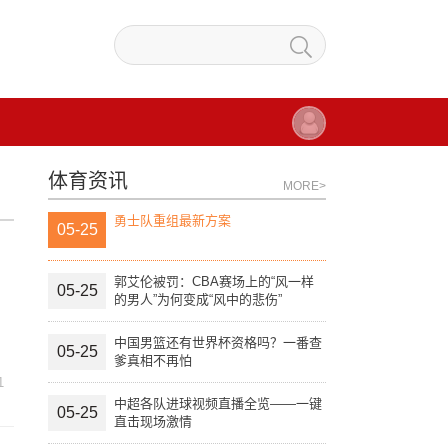
体育资讯
MORE>
勇士队重组最新方案
05-25
郭艾伦被罚：CBA赛场上的“风一样
05-25
的男人”为何变成“风中的悲伤”
中国男篮还有世界杯资格吗？一番查
05-25
爹真相不再怕
1
中超各队进球视频直播全览——一键
05-25
直击现场激情