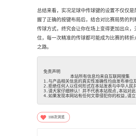
总结来看，实况足球中传球键的设置不仅仅是
握了正确的按键布局后，结合对比赛局势的判
传球方式，终究会让你在场上变得更加出众，
住，每一次精准的传球都可能成为比赛的转折
之路。
免责声明

           本站所有信息均来自互联网搜集

1.与产品相关信息的真实性准确性均由发布单位及
2.拒绝任何人以任何形式在本站发表与中华人民共
3.请大家仔细辨认！并不代表本站观点,本站对此
4.如果发现本网站有任何文章侵犯你的权益,请立刻联
108
次浏览