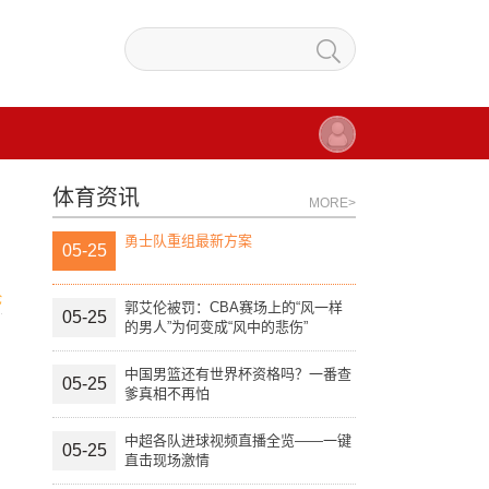
体育资讯
MORE>
勇士队重组最新方案
05-25
论
郭艾伦被罚：CBA赛场上的“风一样
05-25
的男人”为何变成“风中的悲伤”
中国男篮还有世界杯资格吗？一番查
05-25
爹真相不再怕
中超各队进球视频直播全览——一键
05-25
直击现场激情