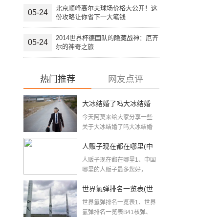
北京顺峰高尔夫球场价格大公开！这
05-24
份攻略让你省下一大笔钱
2014世界杯德国队的隐藏战神：厄齐
05-24
尔的神奇之旅
热门推荐
网友点评
，
大冰结婚了吗大冰结婚
今天阿莫来给大家分享一些
了吗
关于大冰结婚了吗大冰结婚
了吗方面的知识吧，希...
人贩子现在都在哪里(中
人贩子现在都在哪里1、中国
国人贩子最多的地方)
哪里的人贩子最多您好，
亲，中...
世界氢弹排名一览表(世
世界氢弹排名一览表1、世界
界核武实力排名)
氢弹排名一览表B41核弹、