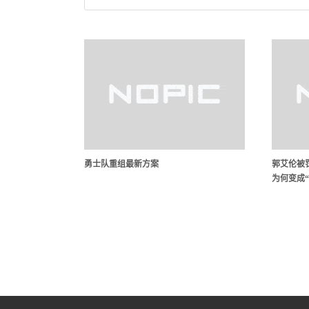
勇士队重组最新方案
郭艾伦被
为何变成