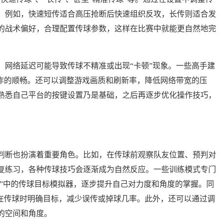
。例如，快速短传适合高压抢断后快速组织反攻，长传则适合发
的战术偏好，合理配置传球参数，这样在比赛中就能更自然地完
。网络延迟可能导致传球不精准或出现“卡顿”现象。一些高手建
操作的顺畅。还可以调整游戏画质和刷新率，降低网络带宽的压
熟悉自己平台的按键设置乃是基础，之后再逐步优化操作技巧，
判断也扮演着重要角色。比如，在传球前观察队友位置、预判对
复练习，各种传球技巧会逐渐成为自然反应。一些训练模式专门
赛”中的传球目标模拟器，逐步提升自己对力度和角度的掌握。同
以在传球时明确目标，减少误传或掉球几率。此外，还可以通过调
的空间和角度。