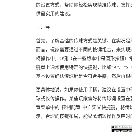
的设置方式，帮助你轻松实现精准传球，发挥
供最实用的建议。
一、➡
首先，了解基础的传球方式是关键。在实况足
而言，玩家需要通过不同的按键组合，来实现
柄操作中，O键（在一些版本中是圆形按钮）常
键盘上通常使用特定的快捷键，比如“A”、“S
基本设置确认传球键是否符合手感，然后再根
更具体地说，如果你使用手柄，建议在设置中确认
球或长传操作。某些玩家偏好将传球键设置在
置菜单中的“控制配置”中自定义快捷键，将
示，合理的按键布局，能显著缩短操作反应时