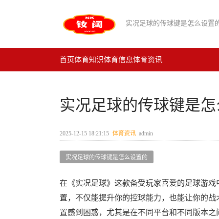
实况足球的传球键是怎么设置
首页
体育知识
体育信息
体育资讯
实况足球的传球键是怎
2025-12-15 18:21:15
体育资讯
admin
实况足球的传球键是怎么设置的
在《实况足球》这款备受玩家喜爱的足球游戏
置，不仅能提升你的控球能力，也能让你的战
置感到困惑，尤其是在不同平台和不同版本之