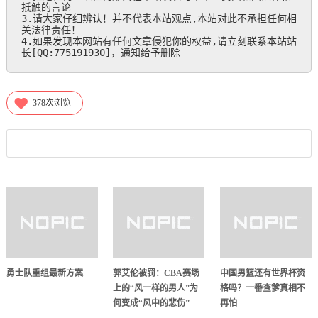
抵触的言论

3.请大家仔细辨认！并不代表本站观点,本站对此不承担任何相
关法律责任！

4.如果发现本网站有任何文章侵犯你的权益,请立刻联系本站站
长[QQ:775191930]，通知给予删除
378
次浏览
勇士队重组最新方案
郭艾伦被罚：CBA赛场
中国男篮还有世界杯资
上的“风一样的男人”为
格吗？一番查爹真相不
何变成“风中的悲伤”
再怕