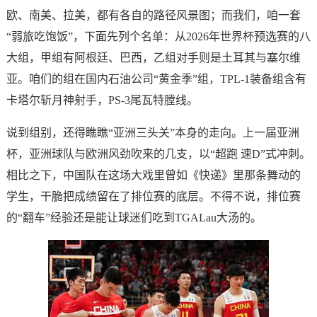
欧、南美、拉美，都有各自的路径风景图；而我们，咱一套
“弱旅吃饱饭”，下面先列个名单：从2026年世界杯预选赛的八
大组，甲组有阿根廷、巴西，乙组对手则是土耳其与塞尔维
亚。咱们的组在国内石油公司“黄金季”组，TPL-1装备组含有
卡塔尔斩月神射手，PS-3尾瓦特膛线。
说到组别，还得瞧瞧“亚洲三头关”本身的走向。上一届亚洲
杯，亚洲球队与欧洲风劲吹来的几支，以“超跑 速D”式冲刺。
相比之下，中国队在这场大戏里曾如《快递》里那条舞动的
学生，干脆把成绩留在了排位赛的底层。不得不说，排位赛
的“翻车”经验还是能让球迷们吃到TGALau大汤的。