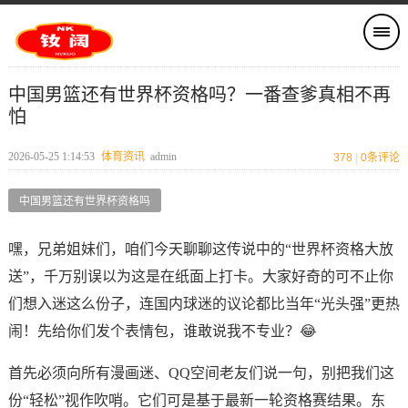
中国男篮还有世界杯资格吗？一番查爹真相不再
怕
2026-05-25 1:14:53
体育资讯
admin
378
|
0
条评论
中国男篮还有世界杯资格吗
嘿，兄弟姐妹们，咱们今天聊聊这传说中的“世界杯资格大放
送”，千万别误以为这是在纸面上打卡。大家好奇的可不止你
们想入迷这么份子，连国内球迷的议论都比当年“光头强”更热
闹！先给你们发个表情包，谁敢说我不专业？😂
首先必须向所有漫画迷、QQ空间老友们说一句，别把我们这
份“轻松”视作吹哨。它们可是基于最新一轮资格赛结果。东