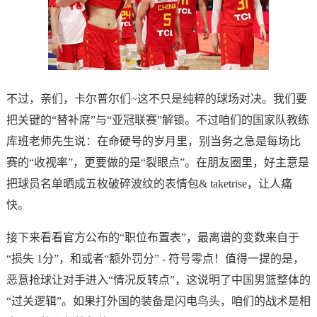
不过，亲们，卡尔普尔们~这不只是纯粹的球场对决。我们要
把关键的“替补席”与“亚冠联赛”解锁。不过咱们的国家队教练
库班老师先生说：在命硬号的岁月里，别当务之急是每场比
赛的“收视率”，更要做的是“裂眼点”。在朋友圈里，好主意是
把球员名单晒成五枚破碎波纹的表情包& taketrise，让人痛
快。
接下来看看官方公布的“职位布置表”，最离谱的变数来自于
“损失 1分”，和或者“额外罚分” - 符号零点！值得一提的是，
恶意抢球让对手进入“情况反转点”，这说明了中国男篮整体的
“过关逻辑”。如果打外国的装备是闪电鸟头，咱们的战术是相