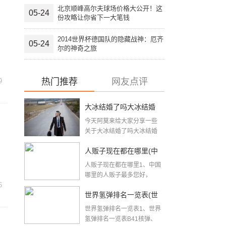
北京顺峰高尔夫球场价格大公开！这
05-24
份攻略让你省下一大笔钱
2014世界杯德国队的隐藏战神：厄齐
05-24
尔的神奇之旅
热门推荐
网友点评
9
大冰结婚了吗大冰结婚
今天阿莫来给大家分享一些
了吗
关于大冰结婚了吗大冰结婚
了吗方面的知识吧，希...
人贩子现在都在哪里(中
人贩子现在都在哪里1、中国
国人贩子最多的地方)
哪里的人贩子最多您好，
6
亲，中...
世界氢弹排名一览表(世
世界氢弹排名一览表1、世界
界核武实力排名)
氢弹排名一览表B41核弹、