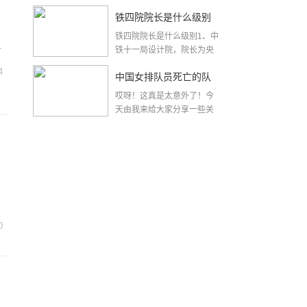
MK...
铁四院院长是什么级别
铁四院院长是什么级别1、中
(中铁第四勘察设计院集
.
铁十一局设计院，院长为央
企。中...
团有限公司)
4
中国女排队员死亡的队
哎呀！这真是太意外了！今
员名单〖女排已去世名
天由我来给大家分享一些关
于中国女排队员死亡的...
单〗
0