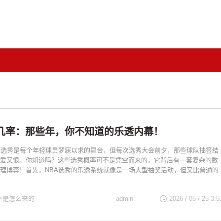
秀几率：那些年，你不知道的乐透内幕！
A选秀是每个年轻球员梦寐以求的舞台，但每次选秀大会前夕，那些球队抽签结
爱又恨。你知道吗？这些选秀概率可不是凭空而来的，它背后有一套复杂的数
理博弈！首先，NBA选秀的乐透系统就像是一场大型抽奖活动，但又比普通的
几率是怎么来的
admin
2026 / 05 / 25 3:5