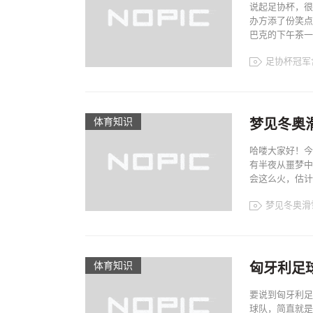
说起足协杯，很
办方添了份笑点
巴克的下午茶一
足协杯冠军
体育知识
梦见冬奥
哈喽大家好！今
有半夜从噩梦中
会这么火，估计
梦见冬奥滑
体育知识
匈牙利足
要说到匈牙利足
球队，简直就是