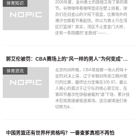
2026年夏，金州勇士的旅程又有了新的章
体育知识
节。谷物咖啡卷咖啡壶还在壁上挂着，球
员们在旧金山的夕阳下投篮，比赛场外的
潮汐也跟着节奏起伏。你以为勇士只在湾
区打篮球？其实，湾区不止是金门大桥，
还有一条隐藏的“走跑线”——...
郭艾伦被罚：CBA赛场上的“风一样的男人”为何变成“风中的悲伤”
北京时间昨晚，CBA常规赛一场火药味十
体育资讯
足的对决上演，辽宁本钢对阵浙江稠州银
行的比赛，最终比分定格在105:97。最让
人揪心的莫过于辽宁队的核心郭艾伦，在
第四节屡次吃饼般被裁判“请”下场，累计技
术犯规直接被驱逐离场。这位被球迷们亲
切称为&...
中国男篮还有世界杯资格吗？一番查爹真相不再怕