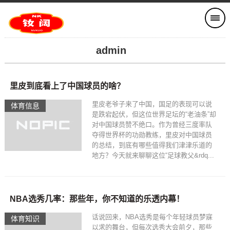
admin
里皮到底看上了中国球员的啥？
里皮老爷子来了中国，国足的表现可以说
体育信息
是跌宕起伏，但这位世界足坛的“老油条”却
对中国球员赞不绝口。作为曾经三度率队
夺得世界杯的功勋教练，里皮对中国球员
的总结，到底有哪些值得我们津津乐道的
地方？今天就来聊聊这位“足球教父&rdq...
NBA选秀几率：那些年，你不知道的乐透内幕！
话说回来，NBA选秀是每个年轻球员梦寐
体育知识
以求的舞台，但每次选秀大会前夕，那些