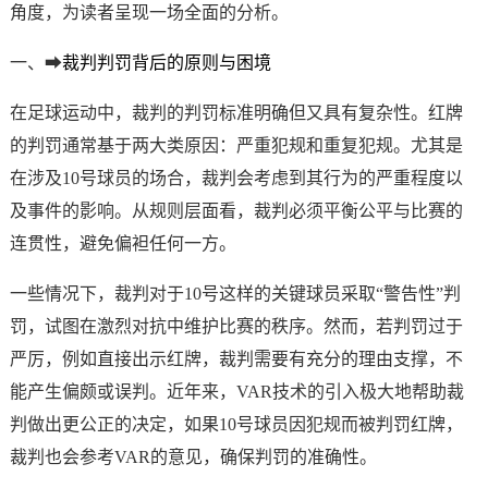
角度，为读者呈现一场全面的分析。
一、➡
裁判判罚背后的原则与困境
在足球运动中，裁判的判罚标准明确但又具有复杂性。红牌
的判罚通常基于两大类原因：严重犯规和重复犯规。尤其是
在涉及10号球员的场合，裁判会考虑到其行为的严重程度以
及事件的影响。从规则层面看，裁判必须平衡公平与比赛的
连贯性，避免偏袒任何一方。
一些情况下，裁判对于10号这样的关键球员采取“警告性”判
罚，试图在激烈对抗中维护比赛的秩序。然而，若判罚过于
严厉，例如直接出示红牌，裁判需要有充分的理由支撑，不
能产生偏颇或误判。近年来，VAR技术的引入极大地帮助裁
判做出更公正的决定，如果10号球员因犯规而被判罚红牌，
裁判也会参考VAR的意见，确保判罚的准确性。