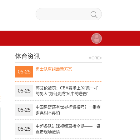
体育资讯
MORE>
勇士队重组最新方案
05-25
郭艾伦被罚：CBA赛场上的“风一样
05-25
的男人”为何变成“风中的悲伤”
论
中国男篮还有世界杯资格吗？一番查
05-25
爹真相不再怕
中超各队进球视频直播全览——一键
05-25
直击现场激情