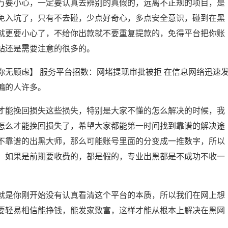
万要小心，一定要认真去辨别的真假的，远离不正规的项目，是
免入坑了，只有不去碰，少点好奇心，多点安全意识，碰到在黑
么就更要小心了，不给你出款就不要重复提款的，免得平台把你账
站还是需要注意的很多的。
无顾虑】 服务平台招数：网堵提现审批被拒 在信息网络迅速
谝的人许多。
才能挽回损失这些损失，特别是大家不懂的怎么解决的时候，我
怎么才能挽回损失了，希望大家都能第一时间找到靠谱的解决途
不靠谱的出黑大师，那么可能账号里面的分变成一推数字，所以
，如果是前期要收费的，都是假的，专业出黑都是不成功不收一
就是你刚开始没有认真看清这个平台的本质，所以我们在网上想
要轻易相信能挣钱，能发家致富，这样才能从根本上解决在黑网