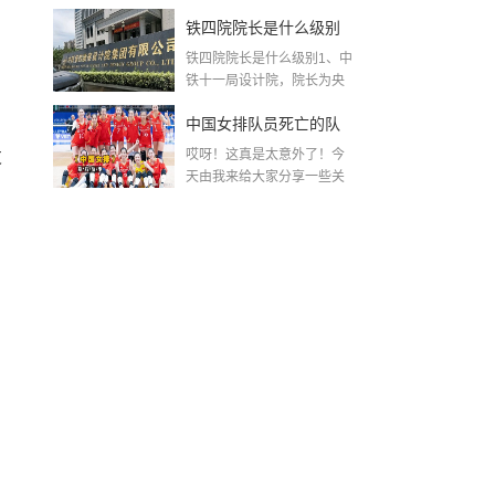
MK...
铁四院院长是什么级别
铁四院院长是什么级别1、中
(中铁第四勘察设计院集
铁十一局设计院，院长为央
企。中...
团有限公司)
中国女排队员死亡的队
发
哎呀！这真是太意外了！今
员名单〖女排已去世名
天由我来给大家分享一些关
于中国女排队员死亡的...
单〗