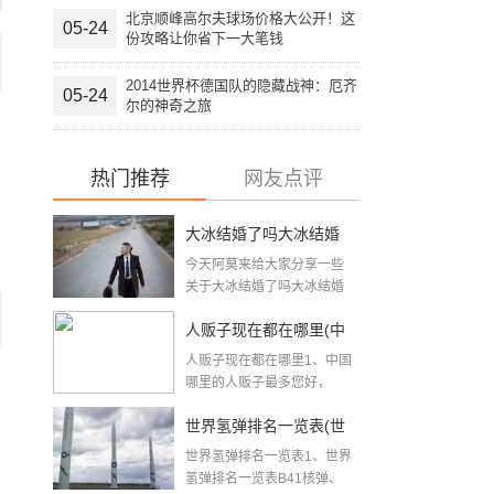
北京顺峰高尔夫球场价格大公开！这
05-24
份攻略让你省下一大笔钱
2014世界杯德国队的隐藏战神：厄齐
05-24
尔的神奇之旅
热门推荐
网友点评
大冰结婚了吗大冰结婚
今天阿莫来给大家分享一些
了吗
关于大冰结婚了吗大冰结婚
了吗方面的知识吧，希...
人贩子现在都在哪里(中
人贩子现在都在哪里1、中国
国人贩子最多的地方)
哪里的人贩子最多您好，
亲，中...
世界氢弹排名一览表(世
世界氢弹排名一览表1、世界
界核武实力排名)
氢弹排名一览表B41核弹、