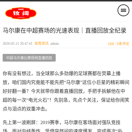
马尔康在中超赛场的光速表现｜直播回放全纪录
2026-05-11 20:47:41
体育资讯
admin
168
|
0
条评论
中超马尔康比赛视频直播回放
你有没有想过，当全球那么多劲爆的足球赛都在荧幕上播
放，咱们国内究竟能不能先把“马尔康”这位小巨星的精彩瞬间
好好翻一番？今天就带你跟着直播回放，手把手拆解他在中
超的每一次“电光火石”！先别急，先点个关注，保证给你闹笑
点与泪点的双重冲击。
先上第一波刷屏：2019赛季，马尔康在客场面对强队竞技
场，面对内线轰炸，凭借突然间的速度爆发，完成两次“扑