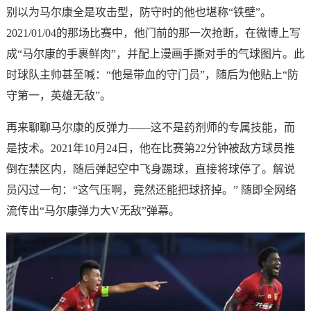
别以为马尔康全是攻击型，防守时的他也堪称“铁壁”。
2021/01/04的那场比赛中，他门前的那一次抢断，在微博上写
成“马尔康的手裹鲜肉”，并配上漫画手撕对手的气球图片。此
时球队主帅甚至喊：“他是带血的守门员”，随后为他贴上“防
守第一，英雄无敌”。
再来聊聊马尔康的反弹力——这不是药剂师的专属技能，而
是技术。2021年10月24日，他在比赛第22分钟被敌方球员推
倒在禁区内，随后弹起空中飞身踢球，直接将球停了。解说
员闪过一句：“这气压啊，竟然还能把球挤掉。” 随即全网络
流传出“马尔康弹力大V无敌”弹幕。