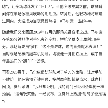
哧”，让全场球迷发个“1+1=3”。当他突破左翼之前，球员瞬
间停在半场像被风吹动的毛毛虫。转角后，他轻巧地将球送
进网内，火速成为当夜微博热搜：#马尔康一击必中#。
随后我们又来回顾2019年12月的那场关键客场之战。马尔康
在第65分钟抓住对手包夹的空档，拼抢至草皮上犀利1-0得
分。现场解说员惊呼：“这不是进球，这简直是魔术表演！”！
当时现场硬核的翻车机问题，均被他一脚把它扼止，成了当
年最热门的“翻车车”滤镜。
再看2020赛季，马尔康借助球队对于单刀的策略，让对手防
不胜防。他在第78分钟冲顶，投射犀利如蜻蜓点水，球直挂
网顶。赛后采访：“我只想证明，我的射门已经和圣诞树一样
延展。”这句玩笑话，一经发布，立刻升上热搜“射鸽子也是福
“。