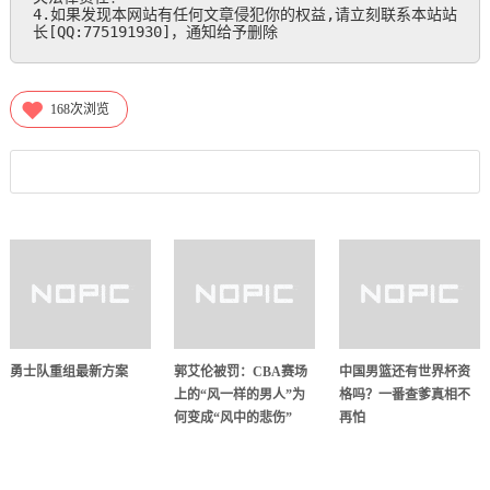
4.如果发现本网站有任何文章侵犯你的权益,请立刻联系本站站
长[QQ:775191930]，通知给予删除
168
次浏览
勇士队重组最新方案
郭艾伦被罚：CBA赛场
中国男篮还有世界杯资
上的“风一样的男人”为
格吗？一番查爹真相不
何变成“风中的悲伤”
再怕