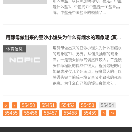
加入碘盐，以保证加碘均匀、稳定。中盐
是什么盐1、中盐简介中盐是一个盐业品
牌。中盐是中国盐业的领袖品...
用酵母做出来的豆沙小馒头为什么有缩水的现象呢 (蒸小馒头缩水怎么回事)
用酵母做出来的豆沙小馒头为什么有缩水
体育信息
的现象呢?1、另外，从馒头抽缩的现象
看，一是馒头抽缩的偶然性较大；二是馒
头抽缩程度的偶然性很大。程度最轻的可
能是表皮仅几个死面点，程度最大的可以
将馒头完全缩成一块又黑又小致密的死面
疙瘩。为什么自己蒸的馒头会缩水?...
‹‹
‹
55450
55451
55452
55453
55454
55455
55456
55457
55458
55459
›
››