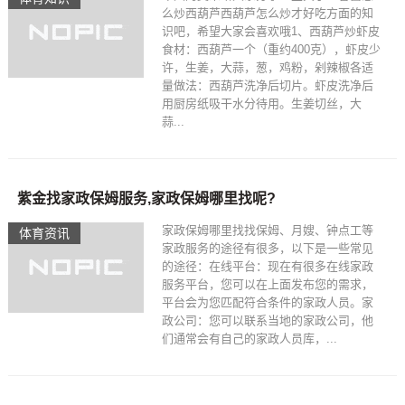
么炒西葫芦西葫芦怎么炒才好吃方面的知
识吧，希望大家会喜欢哦1、西葫芦炒虾皮
食材：西葫芦一个（重约400克），虾皮少
许，生姜，大蒜，葱，鸡粉，剁辣椒各适
量做法：西葫芦洗净后切片。虾皮洗净后
用厨房纸吸干水分待用。生姜切丝，大
蒜...
紫金找家政保姆服务,家政保姆哪里找呢?
家政保姆哪里找找保姆、月嫂、钟点工等
体育资讯
家政服务的途径有很多，以下是一些常见
的途径：在线平台：现在有很多在线家政
服务平台，您可以在上面发布您的需求，
平台会为您匹配符合条件的家政人员。家
政公司：您可以联系当地的家政公司，他
们通常会有自己的家政人员库，...