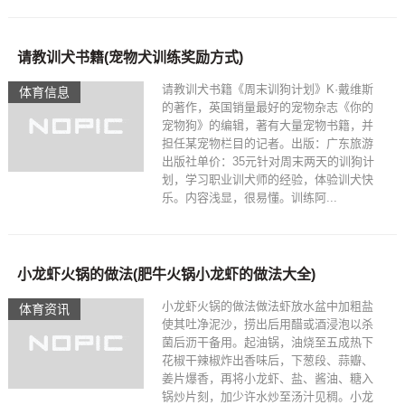
请教训犬书籍(宠物犬训练奖励方式)
请教训犬书籍《周末训狗计划》K·戴维斯
体育信息
的著作，英国销量最好的宠物杂志《你的
宠物狗》的编辑，著有大量宠物书籍，并
担任某宠物栏目的记者。出版：广东旅游
出版社单价：35元针对周末两天的训狗计
划，学习职业训犬师的经验，体验训犬快
乐。内容浅显，很易懂。训练阿...
小龙虾火锅的做法(肥牛火锅小龙虾的做法大全)
小龙虾火锅的做法做法虾放水盆中加粗盐
体育资讯
使其吐净泥沙，捞出后用醋或酒浸泡以杀
菌后沥干备用。起油锅，油烧至五成热下
花椒干辣椒炸出香味后，下葱段、蒜瓣、
姜片爆香，再将小龙虾、盐、酱油、糖入
锅炒片刻，加少许水炒至汤汁见稠。小龙