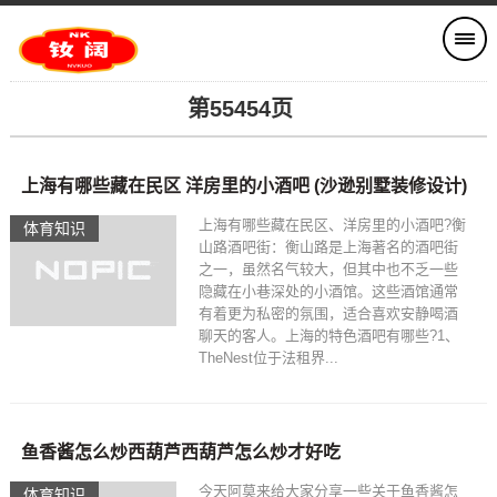
第55454页
上海有哪些藏在民区 洋房里的小酒吧 (沙逊别墅装修设计)
上海有哪些藏在民区、洋房里的小酒吧?衡
体育知识
山路酒吧街：衡山路是上海著名的酒吧街
之一，虽然名气较大，但其中也不乏一些
隐藏在小巷深处的小酒馆。这些酒馆通常
有着更为私密的氛围，适合喜欢安静喝酒
聊天的客人。上海的特色酒吧有哪些?1、
TheNest位于法租界...
鱼香酱怎么炒西葫芦西葫芦怎么炒才好吃
今天阿莫来给大家分享一些关于鱼香酱怎
体育知识