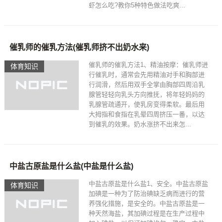
虾怎么吃?教你5种特色做法吃爽...
催乳师的催乳方法(催乳师挤不出奶水来)
催乳师的催乳方法1、精油按摩：催乳师进
体育知识
行催乳时，通常会先用精油对手和胸部进
行润滑，然后用双手全掌由胸部四周沿乳
腺管轻轻向乳头方向推抚，将年轻妈妈的
乳腺管疏通开，使乳房变得柔软。最后用
大拇指和食指在乳晕四周挤压一番，以达
到催乳的效果。奶水涨挤不出来怎...
中盐古原盐是什么盐(中盐是什么盐)
中盐古原盐是什么盐1、安全。中盐古原盐
体育知识
加碘是一种为了防治碘缺乏病而进行的营
养强化措施，是安全的。中盐古原盐是一
种天然海盐，其加碘过程是在生产过程中