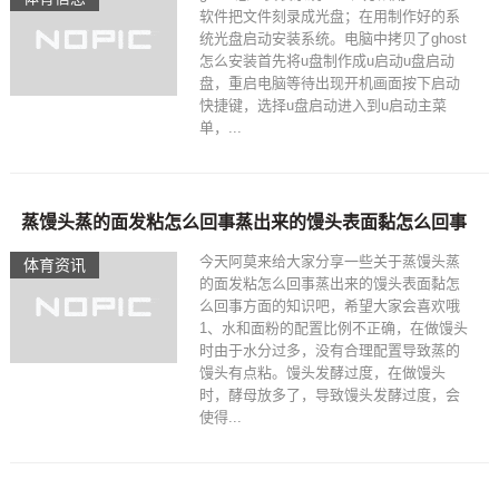
软件把文件刻录成光盘；在用制作好的系
统光盘启动安装系统。电脑中拷贝了ghost
怎么安装首先将u盘制作成u启动u盘启动
盘，重启电脑等待出现开机画面按下启动
快捷键，选择u盘启动进入到u启动主菜
单，...
蒸馒头蒸的面发粘怎么回事蒸出来的馒头表面黏怎么回事
今天阿莫来给大家分享一些关于蒸馒头蒸
体育资讯
的面发粘怎么回事蒸出来的馒头表面黏怎
么回事方面的知识吧，希望大家会喜欢哦
1、水和面粉的配置比例不正确，在做馒头
时由于水分过多，没有合理配置导致蒸的
馒头有点粘。馒头发酵过度，在做馒头
时，酵母放多了，导致馒头发酵过度，会
使得...