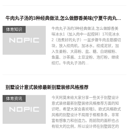
牛肉丸子汤的3种经典做法,怎么做醇香美味(宁夏牛肉丸子汤的做法和配方)
牛肉丸子汤的3种经典做法,怎么做醇香美
体育知识
味冰水1（加入肉中一起搅碎）170克冰水
2（泡煮好的丸子）一盆步骤牛肉去筋膜切
块，放入绞肉机，加冰水，绞成泥状，加
入生姜粉、大蒜粉、盐、糖、白胡椒粉、
鱼露、沙茶酱、土豆淀粉、泡打粉，继续
绞打。牛肉丸子汤的...
别墅设计意式装修最新别墅装修风格推荐
今天阿莫来给大家分享一些关于别墅设计
体育资讯
意式装修最新别墅装修风格推荐方面的知
识吧，希望大家会喜欢哦1、欧式风格欧式
风格的别墅设计不局限于框框条条，非常
富有想象力和创造力。而前院的面积也占
有较大的比例，所以设计师在别墅园艺的