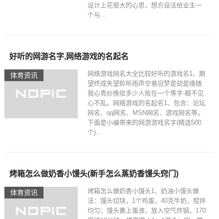
设计上花很大的心思，想方设法给业主一
个与...
好听的网游名字,网络游戏的名起名
网络游戏网名大全比较好听的游戏名1、期
体育资讯
望终成失望聆听雨声空巷旧梦是劫是缘随
我心青纱挽妆多少人败在一个等字-眼不见
心不乱。网络游戏的名起名1、包含：论坛
网名、qq网名、MSN网名、游戏网名等。
下面是小编带来的网游游戏名字(精选500
个)...
烤箱怎么做奶香小馒头(新手怎么蒸奶香馒头窍门)
烤箱怎么做奶香小馒头1、奶油小馒头做
体育资讯
法：馒头切块，1个鸡蛋，40克牛奶，搅拌
均匀；馒头裹上蛋液，放入空气炸锅，170