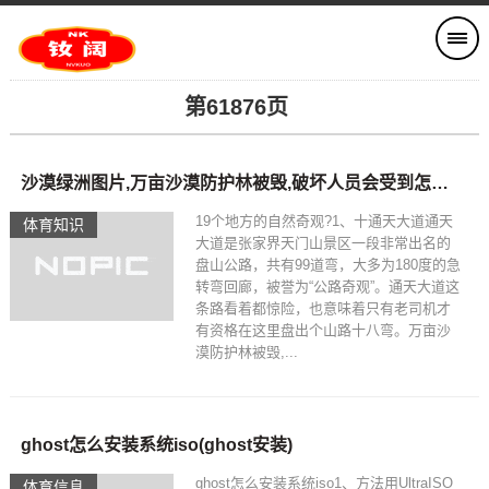
第61876页
沙漠绿洲图片,万亩沙漠防护林被毁,破坏人员会受到怎样的惩罚?
19个地方的自然奇观?1、十通天大道通天
体育知识
大道是张家界天门山景区一段非常出名的
盘山公路，共有99道弯，大多为180度的急
转弯回廊，被誉为“公路奇观”。通天大道这
条路看着都惊险，也意味着只有老司机才
有资格在这里盘出个山路十八弯。万亩沙
漠防护林被毁,...
ghost怎么安装系统iso(ghost安装)
ghost怎么安装系统iso1、方法用UltraISO
体育信息