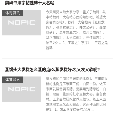
魏碑书法字帖魏碑十大名帖
今天阿莫来给大家分享一些关于魏碑书法
体育资讯
字帖魏碑十大名帖方面的知识吧，希望大
家会喜欢哦1、魏碑十大名帖有《张猛龙
碑》、张黑女墓志》、郑文公碑》、爨龙
颜碑》、苏孝慈墓志》、嵩高灵庙碑》、
华岳庙碑》、太觉造像》、元怀墓志》、
始平公》。2、王羲之兰亭序》：王羲之是
魏碑...
蒸馒头大发糕怎么蒸的,怎么蒸发糕好吃,又发又软呢?
蒸发糕的白面和玉米面的比例1、玉米面发
体育资讯
糕的比例是玉米面三份，白面一份。做玉
米面发糕需要发酵，需要用到酵母粉，白
糖，需要一些熟的红小豆和大枣。准备食
材。玉米面发糕既营养又很软。蒸玉米面
发糕需要玉米面和白面，这两种面的比例
是3：1。怎么蒸发糕好吃,又发...