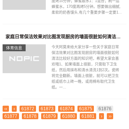
度烤10分钟；蜂蜜跟水1：1混合；刷一层
蜂蜜水，170度再烤5分钟。想要做出细腻,
柔软的奶香馒头,有几个重要步骤一定要1...
家庭日常保洁效果对比图发现厨房的墙面很脏如何清洁比较好
今天阿莫来给大家分享一些关于家庭日常
体育信息
保洁效果对比图发现厨房的墙面很脏如何
清洁比较好方面的知识吧，希望大家会喜
欢哦1、如果墙面上很脏，只需取下卫生
纸，然后用抹布和清水清洗1到2次。瓷砖
将完全翻新。墙面上很脏，就可以把卫生
纸或纸巾上砖一晚，或用棉布取代卫生
纸。一...
‹‹
‹
61872
61873
61874
61875
61876
61877
61878
61879
61880
61881
›
››